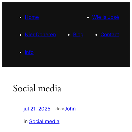
Ga
naar
Home
Wie is José
de
inhoud
Nier Doneren
Blog
Contact
Info
Social media
jul 21, 2025
—
John
door
in
Social media