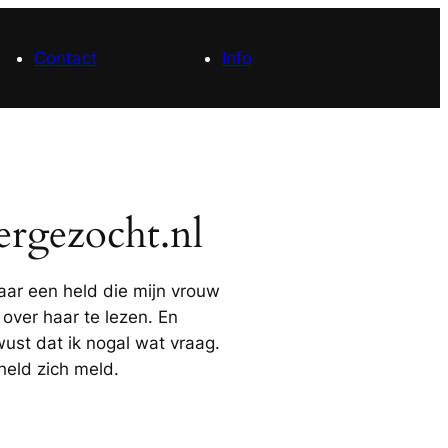
Contact
Info
rgezocht.nl
aar een held die mijn vrouw
 over haar te lezen. En
wust dat ik nogal wat vraag.
held zich meld.