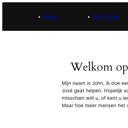
Ga
naar
Home
Wie is José
de
inhoud
Welkom op 
Mijn naam is John, ik doe e
José gaat helpen. Hopelijk sc
misschien wilt u, of kent u i
Maar hoe meer mensen het ve